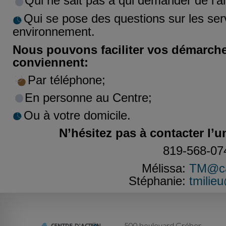
Qui ne sait pas à qui demander de l’a
Qui se pose des questions sur les ser
environnement.
Nous pouvons faciliter vos démarche
conviennent:
Par téléphone;
En personne au Centre;
Ou à votre domicile.
N’hésitez pas à contacter l’u
819-568-07
Mélissa:
TM@ca
Stéphanie:
tmilie
500 boulevard Gréber