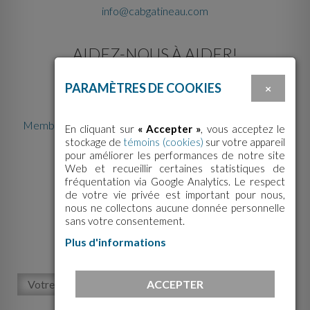
info@cabgatineau.com
AIDEZ-NOUS À AIDER!
PARAMÈTRES DE COOKIES
×
Membre de la Fédération des centres d'action bénévole
En cliquant sur
« Accepter »
, vous acceptez le
du Québec
stockage de
témoins (cookies)
sur votre appareil
pour améliorer les performances de notre site
Web et recueillir certaines statistiques de
fréquentation via Google Analytics. Le respect
de votre vie privée est important pour nous,
nous ne collectons aucune donnée personnelle
sans votre consentement.
ABONNEZ-VOUS À NOTRE
Plus d'informations
INFOLETTRE!
ACCEPTER