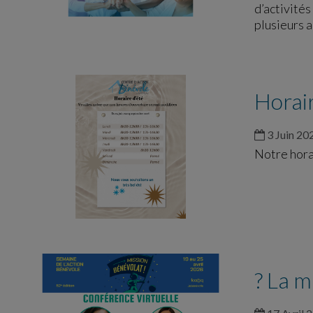
d’activités
plusieurs 
Horair
3 Juin 20
Notre horai
? La m