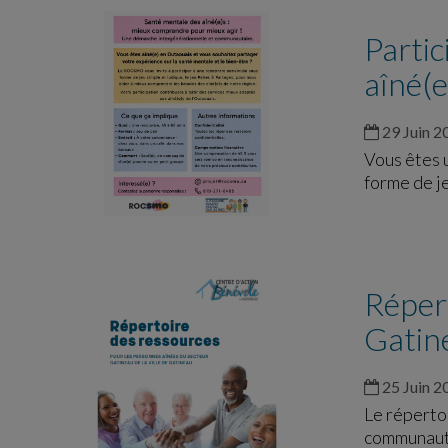
Partic
aîné(
29 Juin 2
Vous êtes 
forme de j
Répert
Gatine
25 Juin 2
Le répertoi
communauté