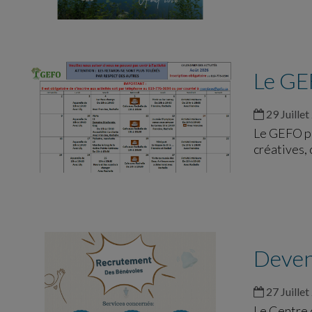
Le GEF
29 Juillet
Le GEFO pr
créatives, 
Deven
27 Juillet
Le Centre 