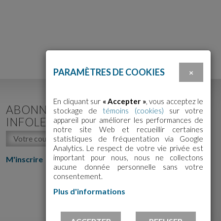
PARAMÈTRES DE COOKIES
×
En cliquant sur
« Accepter »
, vous acceptez le
ABONNEZ-VOUS À NOTRE
stockage de
témoins (cookies)
sur votre
INFOLETTRE!
appareil pour améliorer les performances de
notre site Web et recueillir certaines
statistiques de fréquentation via Google
Analytics. Le respect de votre vie privée est
important pour nous, nous ne collectons
M'inscrire
aucune donnée personnelle sans votre
consentement.
Plus d'informations