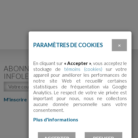
PARAMÈTRES DE COOKIES
×
En cliquant sur
« Accepter »
, vous acceptez le
ABONNEZ-VOUS À NOTRE
stockage de
témoins (cookies)
sur votre
INFOLETTRE!
appareil pour améliorer les performances de
notre site Web et recueillir certaines
statistiques de fréquentation via Google
Analytics. Le respect de votre vie privée est
important pour nous, nous ne collectons
M'inscrire
aucune donnée personnelle sans votre
consentement.
Plus d'informations