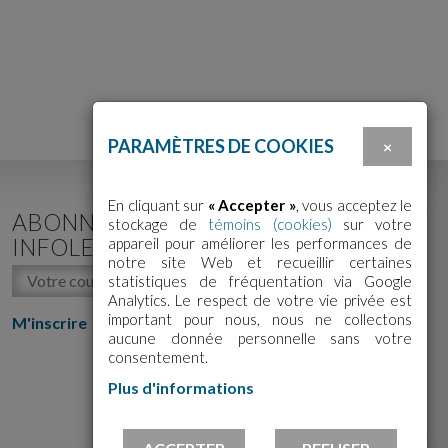
PARAMÈTRES DE COOKIES
×
En cliquant sur
« Accepter »
, vous acceptez le
ABONNEZ-VOUS À NOTRE
stockage de
témoins (cookies)
sur votre
INFOLETTRE!
appareil pour améliorer les performances de
notre site Web et recueillir certaines
statistiques de fréquentation via Google
Analytics. Le respect de votre vie privée est
important pour nous, nous ne collectons
M'inscrire
aucune donnée personnelle sans votre
consentement.
Plus d'informations