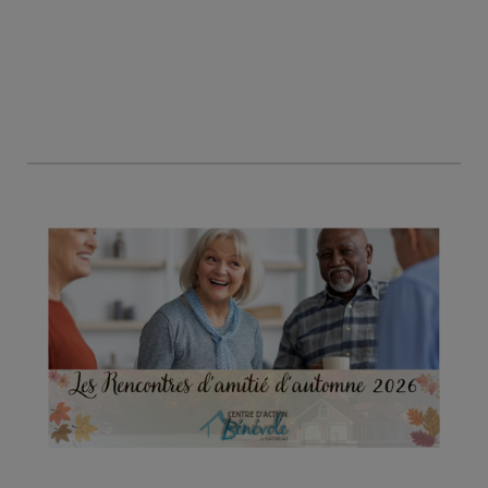
d'action
bénévole
de
Gatineau