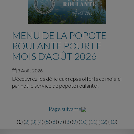
MENU DE LA POPOTE
ROULANTE POUR LE
MOIS D’AOÛT 2026
3 Août 2026
Découvrez les délicieux repas offerts ce mois-ci
par notre service de popote roulante!
Page suivante
(
1
) (
2
) (
3
) (
4
) (
5
) (
6
) (
7
) (
8
) (
9
) (
10
) (
11
) (
12
) (
13
)